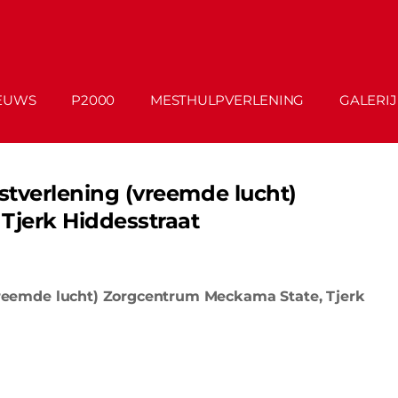
EUWS
P2000
MESTHULPVERLENING
GALERIJ
enstverlening (vreemde lucht)
Tjerk Hiddesstraat
(vreemde lucht) Zorgcentrum Meckama State, Tjerk