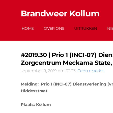
Brandweer Kollum
HOME
OVER ONS
UITRUKKEN
NI
#2019.30 | Prio 1 (INCI-07) Di
Zorgcentrum Meckama State, 
september 9, 2019 om 02:23,
Geen reacties
Melding: Prio 1 (INCI-07) Dienstverlening 
Hiddesstraat
Plaats: Kollum