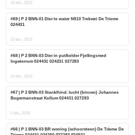
18 dec., 2025
#69 | P 2 BNN-01 Dier te water N910 Trekwei De Trieme
024431
13 dec., 2025
#68 | P 2 BNN-03 Dier in put/kelder Fjellingsreed
Ingwierrum 024431 024231 027293
10 dec., 2025
#67 | P 2 BNN-03 Stank/hind. lucht (binnen) Johannes
Bogermanstraat Kollum 024431 027293
1 dec., 2025
#66 | P 1 BNN-03 BR woning (schoorsteen) De Trieme De
Trieme 024431 024250 027293 024531