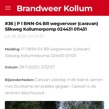
Brandweer Kollum
#36 | P 1 BNN-04 BR wegvervoer (caravan)
Slikweg Kollumerpomp 024431 011431
juli 28, 2025 om 21:32
P 1 BNN-04 BR wegvervoer (caravan)
Melding:
Slikweg Kollumerpomp 024431 011431
28-7-2025 | 21:32:07
Datum:
Caravan volledig in de brand, samen
Bijzonderheden:
met Zoutkamp ter plaatse gegaan. Caravan is als
verloren beschouwd.