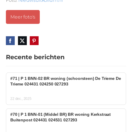
Foto:
Nieuwsuitkollum.nl
Meer foto's
Recente berichten
#71 | P 1 BNN-02 BR woning (schoorsteen) De Trieme De
Trieme 024431 024250 027293
22 dec., 2025
#70 | P 1 BNN-01 (Middel BR) BR woning Kerkstraat
Buitenpost 024431 024531 027293