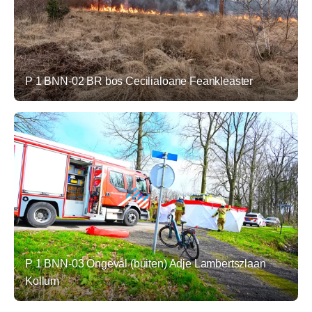
P 1 BNN-02 BR bos Cecilialoane Feankleaster
P 1 BNN-03 Ongeval (buiten) Adje Lambertszlaan
Kollum