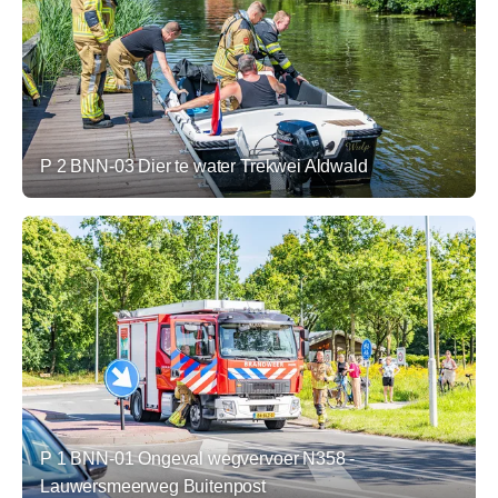
P 2 BNN-03 Dier te water Trekwei Aldwald
P 1 BNN-01 Ongeval wegvervoer N358 -
Lauwersmeerweg Buitenpost