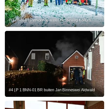
P 1 BNN-03 Persoon te water Hesseweg Kollum
#4 | P 1 BNN-01 BR buiten Jan Binneswei Aldwald