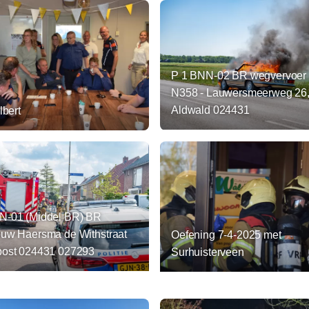
P 1 BNN-02 BR wegvervoer 
N358 - Lauwersmeerweg 26
Aldwald 024431
lbert
N-01 (Middel BR) BR
ouw Haersma de Withstraat
Oefening 7-4-2025 met
post 024431 027293
Surhuisterveen