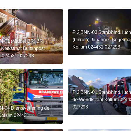
P 2 BNN-03 Stank/hind. luch
(binnen) Johannes Bogerman
N-01 (Middel BR) BR
Kollum 024431 027293
Kerkstraat Buitenpost
 024531 027293
P 2 BNN-01 Stank/hind. luch
de Wendtstraat Kollum 0244
027293
N-04 Dienstverlening de
Kollum 024431