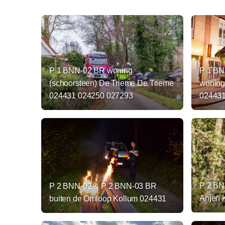
P 1 BNN-02 BR woning
P 1 BN
(schoorsteen) De Trieme De Trieme
woning 
024431 024250 027293
024431
P 2 BN
P 2 BNN-02 & P 2 BNN-03 BR
Anjen 
buiten de Omloop Kollum 024431