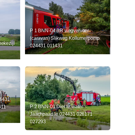
P 1 BNN-04 BR wegvervoer
(caravan) Slikweg Kollumerpomp
ekezijl
024431 011431
r
24431
P 2 BNN-01 Dier te water
411
Jaachpaad Ie 024431 026171
027293