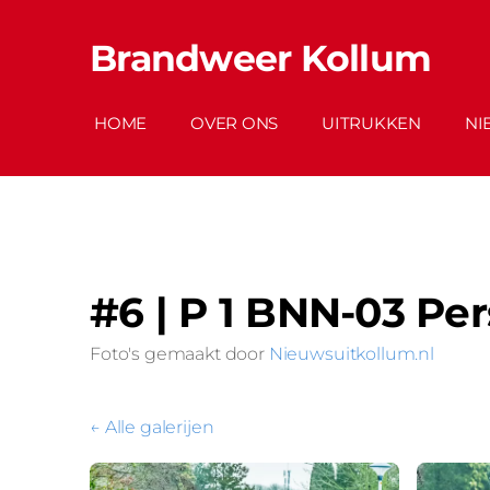
Brandweer Kollum
HOME
OVER ONS
UITRUKKEN
NI
#6 | P 1 BNN-03 Pe
Foto's gemaakt door
Nieuwsuitkollum.nl
Alle galerijen