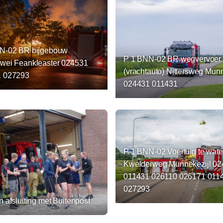
N-02 BR bijgebouw
P 1 BNN-02 BR wegvervoer
wei Feankleaster 024531
(vrachtauto) Nittersweg Munn
 027293
024431 011431
P 1 BNN-02 Voertuig te wate
Kwelderweg Munnekezijl 0
011431 026110 026171 011
027293
 afsluiting met Buitenpost