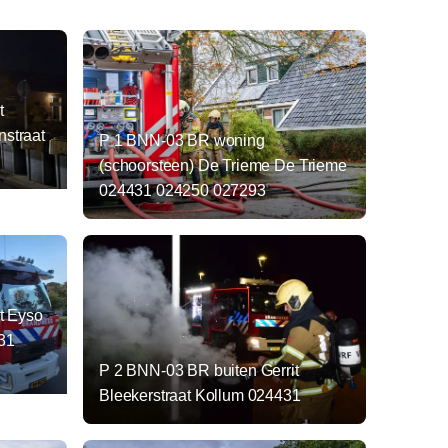
t
straat
P 1 BNN-03 BR woning
(schoorsteen) De Trieme De Trieme
024431 024250 027293
t Eyso
31
P 2 BNN-03 BR buiten Gerrit
Bleekerstraat Kollum 024431