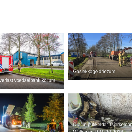
Gaslekkage driezum
verlast voedselbank kollum
Dier in put/kelder Tsjerkeloa
Walterswald 10-10-2024