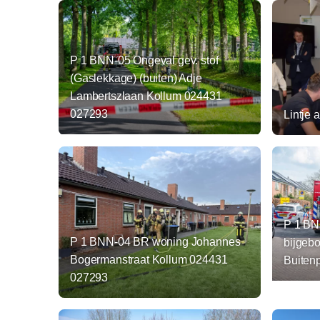
P 1 BNN-05 Ongeval gev. stof
(Gaslekkage) (buiten) Adje
Lambertszlaan Kollum 024431
027293
Lintje a
P 1 BN
P 1 BNN-04 BR woning Johannes
bijgeb
Bogermanstraat Kollum 024431
Buiten
027293