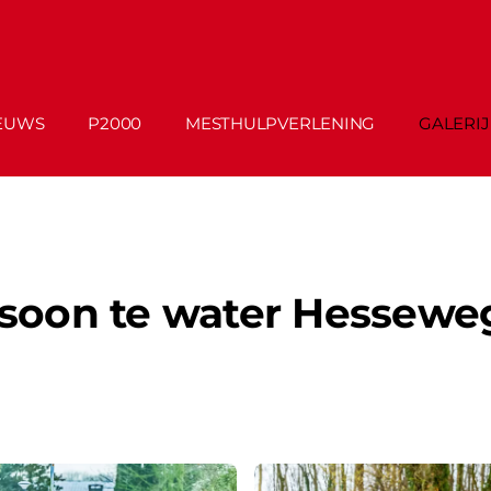
EUWS
P2000
MESTHULPVERLENING
GALERIJ
rsoon te water Hessewe