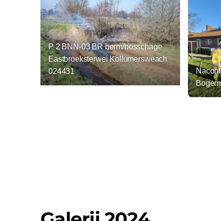
P 2 BNN-03 BR berm/bosschage
Eastbroeksterwei Kollumersweach
Nacont
024431
Bogerm
Galerij 2024