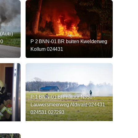
(Auto)
,0
P 2 BNN-01 BR buiten Kwelderweg
Kollum 024431
P 1 BNN-01 BR natuur N358 -
Lauwersmeerweg Aldwald 024431
024531 027293