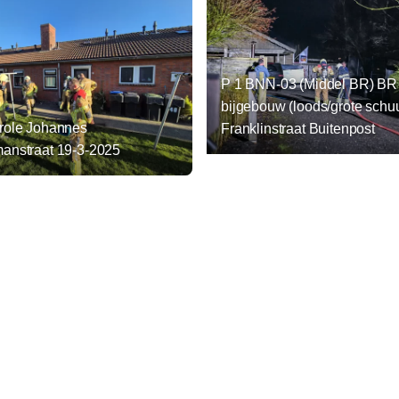
P 1 BNN-03 (Middel BR) BR
bijgebouw (loods/grote schuu
role Johannes
Franklinstraat Buitenpost
anstraat 19-3-2025