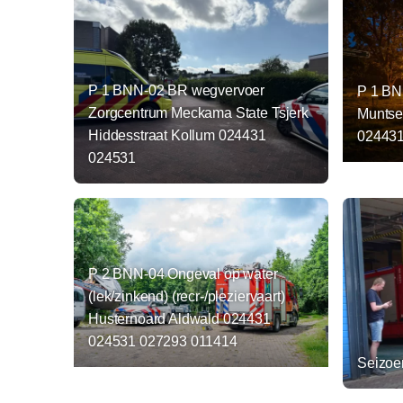
P 1 BNN-02 BR wegvervoer
P 1 BN
Zorgcentrum Meckama State Tsjerk
Muntse
Hiddesstraat Kollum 024431
024431
024531
P 2 BNN-04 Ongeval op water
(lek/zinkend) (recr-/pleziervaart)
Husternoard Aldwald 024431
024531 027293 011414
Seizoen