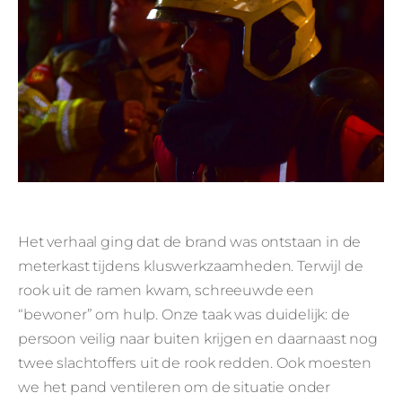
Het verhaal ging dat de brand was ontstaan in de
meterkast tijdens kluswerkzaamheden. Terwijl de
rook uit de ramen kwam, schreeuwde een
“bewoner” om hulp. Onze taak was duidelijk: de
persoon veilig naar buiten krijgen en daarnaast nog
twee slachtoffers uit de rook redden. Ook moesten
we het pand ventileren om de situatie onder