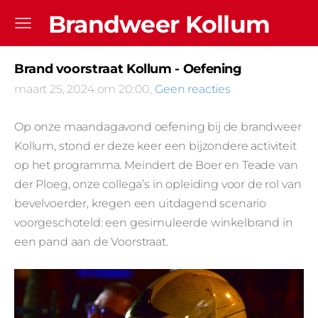
Brandweer Kollum
Brand voorstraat Kollum - Oefening
maart 25, 2024 om 20:00,
Geen reacties
Op onze maandagavond oefening bij de brandweer
Kollum, stond er deze keer een bijzondere activiteit
op het programma. Meindert de Boer en Teade van
der Ploeg, onze collega’s in opleiding voor de rol van
bevelvoerder, kregen een uitdagend scenario
voorgeschoteld: een gesimuleerde winkelbrand in
een pand aan de Voorstraat.