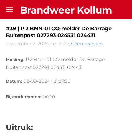
Brandweer Kollum
#39 | P 2 BNN-01 CO-melder De Barrage
Buitenpost 027293 024531 024431
september 2, 2024 om 21:27,
Geen reacties
P 2 BNN-01 CO-melder De Barrage
Melding:
Buitenpost 027293 024531 024431
02-09-2024 | 21:27:56
Datum:
Geen
Bijzonderheden:
Uitruk: