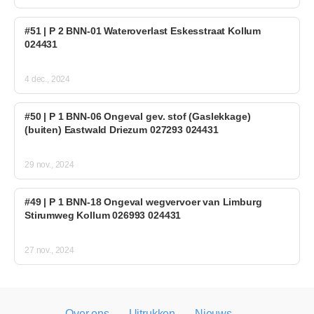
#51 | P 2 BNN-01 Wateroverlast Eskesstraat Kollum
024431
4 dec., 2024
#50 | P 1 BNN-06 Ongeval gev. stof (Gaslekkage)
(buiten) Eastwald Driezum 027293 024431
29 nov., 2024
#49 | P 1 BNN-18 Ongeval wegvervoer van Limburg
Stirumweg Kollum 026993 024431
27 nov., 2024
Over ons
Uitrukken
Nieuws