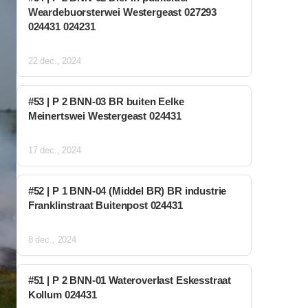
Weardebuorsterwei Westergeast 027293
024431 024231
22 dec., 2024
#53 | P 2 BNN-03 BR buiten Eelke
Meinertswei Westergeast 024431
17 dec., 2024
#52 | P 1 BNN-04 (Middel BR) BR industrie
Franklinstraat Buitenpost 024431
8 dec., 2024
#51 | P 2 BNN-01 Wateroverlast Eskesstraat
Kollum 024431