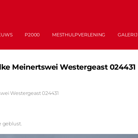
EUWS
P2000
MESTHULPVERLENING
GALERIJ
elke Meinertswei Westergeast 024431
swei Westergeast 024431
 geblust.