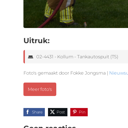
Uitruk:
02-4431 - Kollum - Tankautospuit (TS)
Foto's gemaakt door Fokke Jongsma |
Nieuwsu
Meer foto's
Share
Post
Pin