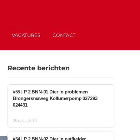
VACATURES
CONTACT
Recente berichten
#55 | P 2 BNN-01 Dier in problemen
Brongersmaweg Kollumerpomp 027293
024431
26 dec., 2024
#54 | P 2 BNN-02 Dier in put/kelder