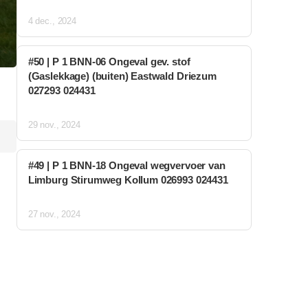
4 dec., 2024
#50 | P 1 BNN-06 Ongeval gev. stof
(Gaslekkage) (buiten) Eastwald Driezum
027293 024431
29 nov., 2024
#49 | P 1 BNN-18 Ongeval wegvervoer van
Limburg Stirumweg Kollum 026993 024431
27 nov., 2024