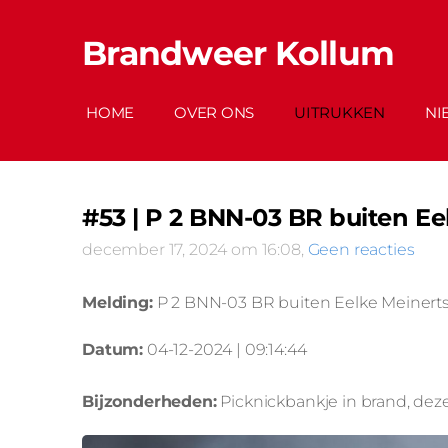
Brandweer Kollum
HOME
OVER ONS
UITRUKKEN
NI
#53 | P 2 BNN-03 BR buiten E
december 17, 2024 om 16:08,
Geen reacties
Melding:
P 2 BNN-03 BR buiten Eelke Meinert
Datum:
04-12-2024 | 09:14:44
Bijzonderheden:
Picknickbankje in brand, deze