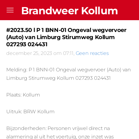
Brandweer Kollum
#2023.50 l P 1 BNN-01 Ongeval wegvervoer
(Auto) van Limburg Stirumweg Kollum
027293 024431
december 25, 2023 om 07:11,
Geen reacties
Melding: P 1 BNN-01 Ongeval wegvervoer (Auto) van
Limburg Stirumweg Kollum 027293 024431
Plaats: Kollum
Uitruk: BRW Kollum
Bijzonderheden: Personen vrijwel direct na
alarmering al uit het voertuig, onze inzet was